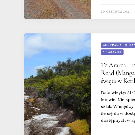
30 CZERWCA 2021
AUSTRALIA I OCEA
TE ARAROA
Te Araroa – 
Road (Mangam
święta w Kerik
Data wizyty: 21-
leniwie. Nie spi
szlak. W między 
ile się da w dos
dostępnych w apl