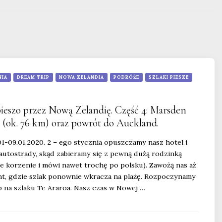
NIA
DREAM TRIP
NOWA ZELANDIA
PODRÓŻE
SZLAKI PIESZE
pieszo przez Nową Zelandię. Część 4: Marsden
i (ok. 76 km) oraz powrót do Auckland.
01-09.01.2020. 2 – ego stycznia opuszczamy nasz hotel i
utostrady, skąd zabieramy się z pewną dużą rodzinką
ie korzenie i mówi nawet trochę po polsku). Zawożą nas aż
t, gdzie szlak ponownie wkracza na plażę. Rozpoczynamy
p na szlaku Te Araroa. Nasz czas w Nowej …