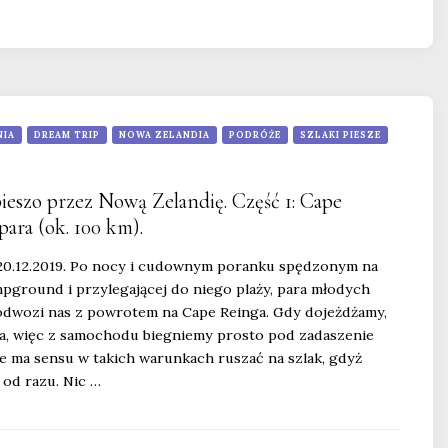
NIA
DREAM TRIP
NOWA ZELANDIA
PODRÓŻE
SZLAKI PIESZE
ieszo przez Nową Zelandię. Część 1: Cape
ara (ok. 100 km).
-20.12.2019. Po nocy i cudownym poranku spędzonym na
ground i przylegającej do niego plaży, para młodych
dwozi nas z powrotem na Cape Reinga. Gdy dojeżdżamy,
da, więc z samochodu biegniemy prosto pod zadaszenie
ie ma sensu w takich warunkach ruszać na szlak, gdyż
od razu. Nic …