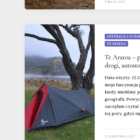
3 MAJA 2021
AUSTRALIA I OCEA
TE ARAROA
Te Araroa – 
drogi, autost
Data wizyty: 12.
moja fascynacja 
kiedy mieliśmy 
geografii. Powy
zaczęłam czytać
tej pory, gdyż n
21 KWIETNIA 2021