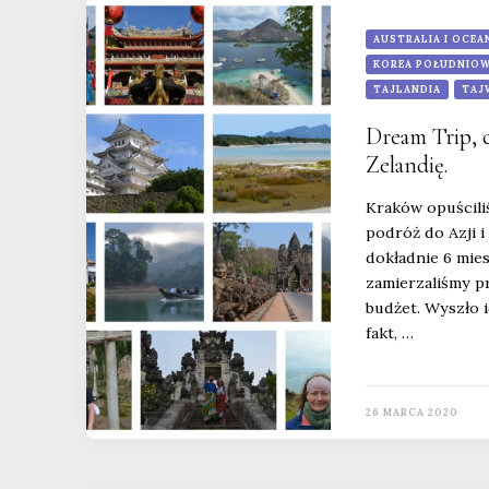
AUSTRALIA I OCEA
KOREA POŁUDNIO
TAJLANDIA
TAJ
Dream Trip, c
Zelandię.
Kraków opuścili
podróż do Azji i
dokładnie 6 mie
zamierzaliśmy pr
budżet. Wyszło i
fakt, …
26 MARCA 2020