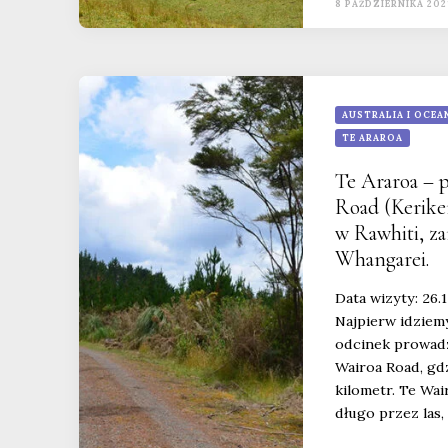
8 PAŹDZIERNIKA 202
AUSTRALIA I OCEA
TE ARAROA
Te Araroa – p
Road (Kerike
w Rawhiti, z
Whangarei.
Data wizyty: 26.
Najpierw idziemy
odcinek prowadz
Wairoa Road, gdz
kilometr. Te Wai
długo przez las,