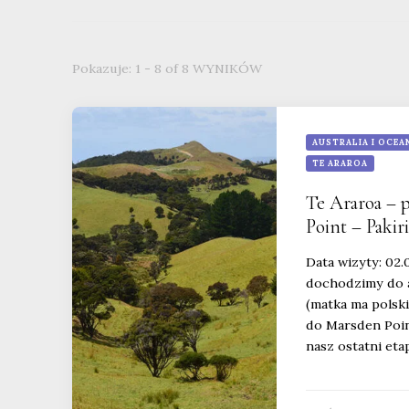
Pokazuje: 1 - 8 of 8 WYNIKÓW
AUSTRALIA I OCEA
TE ARAROA
Te Araroa – 
Point – Pakir
Data wizyty: 02.
dochodzimy do a
(matka ma polsk
do Marsden Poin
nasz ostatni eta