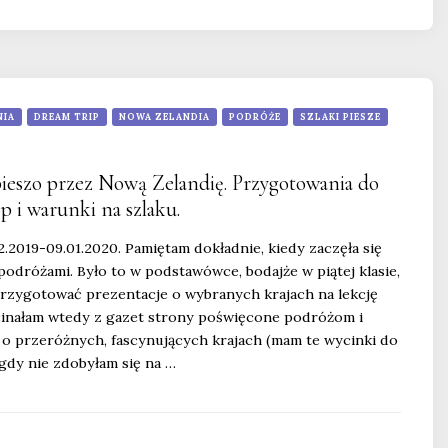
NIA
DREAM TRIP
NOWA ZELANDIA
PODRÓŻE
SZLAKI PIESZE
pieszo przez Nową Zelandię. Przygotowania do
op i warunki na szlaku.
12.2019-09.01.2020. Pamiętam dokładnie, kiedy zaczęła się
podróżami. Było to w podstawówce, bodajże w piątej klasie,
przygotować prezentacje o wybranych krajach na lekcję
cinałam wtedy z gazet strony poświęcone podróżom i
 o przeróżnych, fascynujących krajach (mam te wycinki do
igdy nie zdobyłam się na …