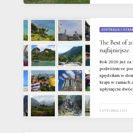
AUSTRALIA I OCEA
The Best of 20
najfajniejsze.
Rok 2020 już za 
podróżnicze pod
spędziłam w dom
kraju w ramach 
upłynięciu dwóc
3 STYCZNIA 2021