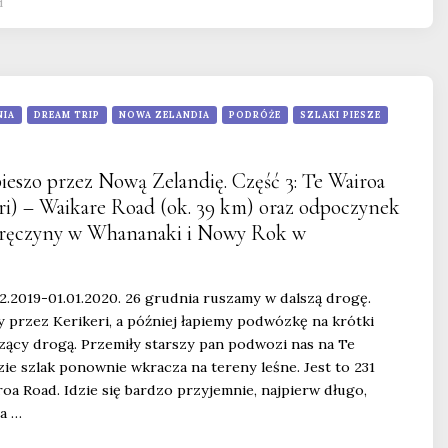
1
NIA
DREAM TRIP
NOWA ZELANDIA
PODRÓŻE
SZLAKI PIESZE
ieszo przez Nową Zelandię. Część 3: Te Wairoa
ri) – Waikare Road (ok. 39 km) oraz odpoczynek
aręczyny w Whananaki i Nowy Rok w
12.2019-01.01.2020. 26 grudnia ruszamy w dalszą drogę.
 przez Kerikeri, a później łapiemy podwózkę na krótki
ący drogą. Przemiły starszy pan podwozi nas na Te
ie szlak ponownie wkracza na tereny leśne. Jest to 231
roa Road. Idzie się bardzo przyjemnie, najpierw długo,
 a …