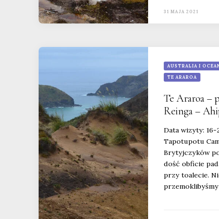
31 MAJA 2021
AUSTRALIA I OCEA
TE ARAROA
Te Araroa – p
Reinga – Ahip
Data wizyty: 16
Tapotupotu Camp
Brytyjczyków po
dość obficie pa
przy toalecie. N
przemoklibyśmy 