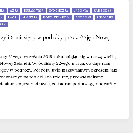
NIA
AZJA
DREAM TRIP
INDONEZJA
JAPONIA
KAMBODŻA
WA
LAOS
MALEZJA
NOWA ZELANDIA
PODRÓŻE
SINGAPUR
WAN
zyli 6 miesięcy w podróży przez Azję i Nową
śmy 23-ego września 2019 roku, udając się w naszą wielką
 Nowej Zelandii. Wróciliśmy 22-ego marca, co daje nam
sięcy w podróży. Pół roku było maksymalnym okresem, jaki
zeznaczyć na ten cel i na tyle też, przewidzieliśmy
dealnie, co jest zadziwiające, biorąc pod uwagę chociażby