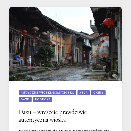
ANTYCZNE WIOSKI/MIASTECZKA
AZJA
CHINY
DAXU
PODRÓŻE
Daxu – wreszcie prawdziwie
autentyczna wioska.