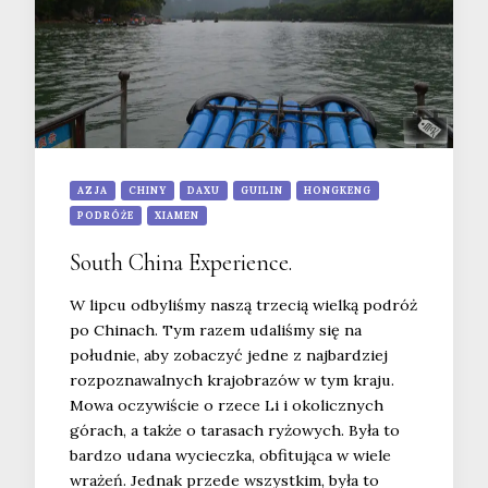
AZJA
CHINY
DAXU
GUILIN
HONGKENG
PODRÓŻE
XIAMEN
South China Experience.
W lipcu odbyliśmy naszą trzecią wielką podróż
po Chinach. Tym razem udaliśmy się na
południe, aby zobaczyć jedne z najbardziej
rozpoznawalnych krajobrazów w tym kraju.
Mowa oczywiście o rzece Li i okolicznych
górach, a także o tarasach ryżowych. Była to
bardzo udana wycieczka, obfitująca w wiele
wrażeń. Jednak przede wszystkim, była to