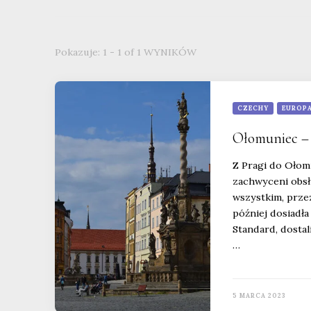
Pokazuje: 1 - 1 of 1 WYNIKÓW
CZECHY
EUROP
Ołomuniec – 
Z Pragi do Ołom
zachwyceni obsł
wszystkim, przez
później dosiadła
Standard, dosta
…
5 MARCA 2023