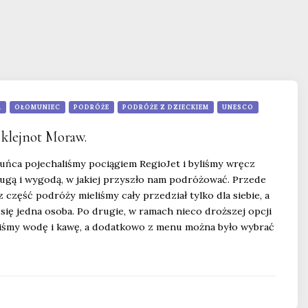
A
OŁOMUNIEC
PODRÓŻE
PODRÓŻE Z DZIECKIEM
UNESCO
klejnot Moraw.
uńca pojechaliśmy pociągiem RegioJet i byliśmy wręcz
ugą i wygodą, w jakiej przyszło nam podróżować. Przede
 część podróży mieliśmy cały przedział tylko dla siebie, a
 się jedna osoba. Po drugie, w ramach nieco droższej opcji
liśmy wodę i kawę, a dodatkowo z menu można było wybrać