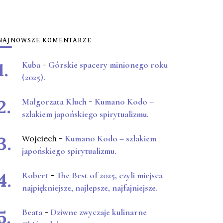
NAJNOWSZE KOMENTARZE
Kuba
-
Górskie spacery minionego roku
(2025).
Małgorzata Kluch
-
Kumano Kodo –
szlakiem japońskiego spirytualizmu.
Wojciech
-
Kumano Kodo – szlakiem
japońskiego spirytualizmu.
Robert
-
The Best of 2025, czyli miejsca
najpiękniejsze, najlepsze, najfajniejsze.
Beata
-
Dziwne zwyczaje kulinarne