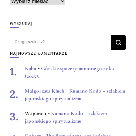
Archiwum
WYSZUKAJ
Szukasz
czegoś?
NAJNOWSZE KOMENTARZE
Kuba
-
Górskie spacery minionego roku
(2025).
Małgorzata Kluch
-
Kumano Kodo – szlakiem
japońskiego spirytualizmu.
Wojciech
-
Kumano Kodo – szlakiem
japońskiego spirytualizmu.
Robert
-
The Best of 2025, czyli miejsca