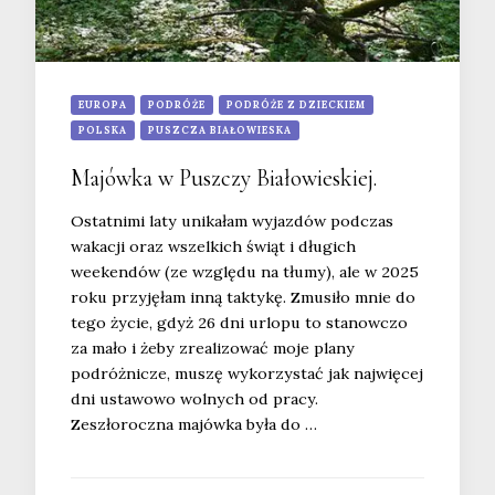
EUROPA
PODRÓŻE
PODRÓŻE Z DZIECKIEM
POLSKA
PUSZCZA BIAŁOWIESKA
Majówka w Puszczy Białowieskiej.
Ostatnimi laty unikałam wyjazdów podczas
wakacji oraz wszelkich świąt i długich
weekendów (ze względu na tłumy), ale w 2025
roku przyjęłam inną taktykę. Zmusiło mnie do
tego życie, gdyż 26 dni urlopu to stanowczo
za mało i żeby zrealizować moje plany
podróżnicze, muszę wykorzystać jak najwięcej
dni ustawowo wolnych od pracy.
Zeszłoroczna majówka była do …