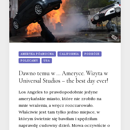
AMERYKA PÓŁNOCNA
CALIFORNIA
PODRÓŻE
POLECAMY
USA
Dawno temu w … Ameryce. Wizyta w
Universal Studios – the best day ever!
Los Angeles to prawdopodobnie jedyne
amerykańskie miasto, które nie zrobiło na
mnie wrażenia, a wręcz rozczarowało.
Właściwie jest tam tylko jedno miejsce, w
którym świetnie się bawiłam i spędziłam
naprawdę cudowny dzień. Mowa oczywiście o