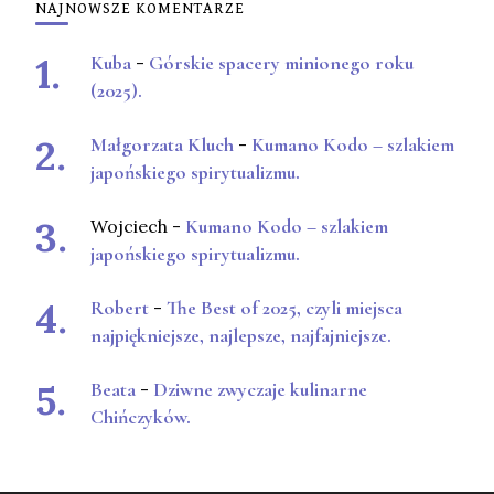
NAJNOWSZE KOMENTARZE
Kuba
-
Górskie spacery minionego roku
(2025).
Małgorzata Kluch
-
Kumano Kodo – szlakiem
japońskiego spirytualizmu.
Wojciech
-
Kumano Kodo – szlakiem
japońskiego spirytualizmu.
Robert
-
The Best of 2025, czyli miejsca
najpiękniejsze, najlepsze, najfajniejsze.
Beata
-
Dziwne zwyczaje kulinarne
Chińczyków.