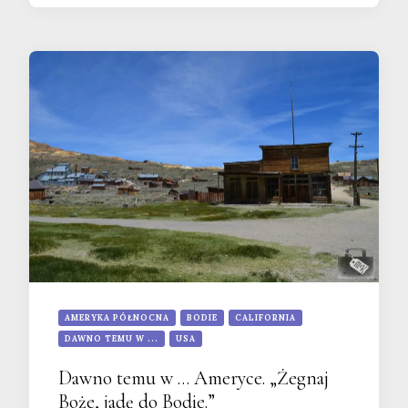
AMERYKA PÓŁNOCNA
BODIE
CALIFORNIA
DAWNO TEMU W ...
USA
Dawno temu w … Ameryce. „Żegnaj
Boże, jadę do Bodie.”