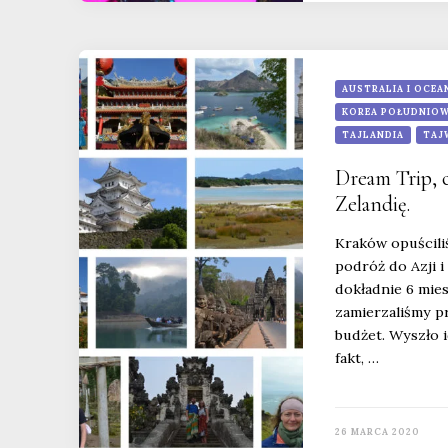
AUSTRALIA I OCEA
KOREA POŁUDNIO
TAJLANDIA
TAJ
Dream Trip, c
Zelandię.
Kraków opuścili
podróż do Azji i
dokładnie 6 mie
zamierzaliśmy pr
budżet. Wyszło i
fakt, …
26 MARCA 2020