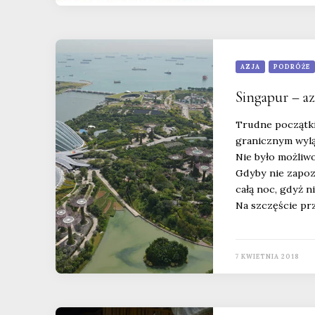
AZJA
PODRÓŻE
Singapur – a
Trudne początki
granicznym wylą
Nie było możliwo
Gdyby nie zapoz
całą noc, gdyż n
Na szczęście prz
7 KWIETNIA 2018