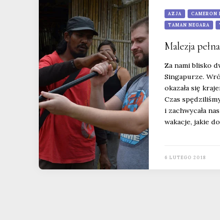
AZJA
CAMERON 
TAMAN NEGARA
Malezja pełna
Za nami blisko d
Singapurze. Wró
okazała się kraj
Czas spędziliśmy
i zachwycała na
wakacje, jakie d
6 LUTEGO 2018