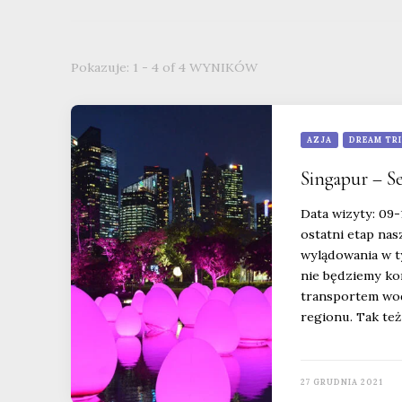
Pokazuje: 1 - 4 of 4 WYNIKÓW
AZJA
DREAM TR
Singapur – Se
Data wizyty: 09-
ostatni etap na
wylądowania w t
nie będziemy ko
transportem wod
regionu. Tak też
27 GRUDNIA 2021