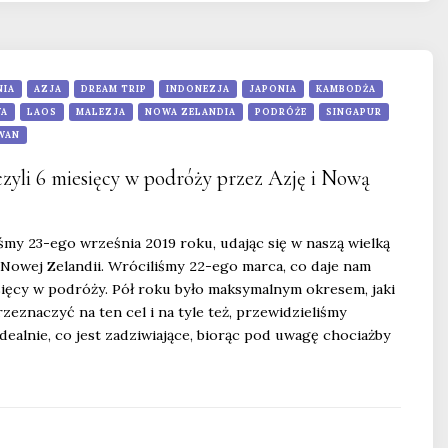
NIA
AZJA
DREAM TRIP
INDONEZJA
JAPONIA
KAMBODŻA
WA
LAOS
MALEZJA
NOWA ZELANDIA
PODRÓŻE
SINGAPUR
WAN
zyli 6 miesięcy w podróży przez Azję i Nową
śmy 23-ego września 2019 roku, udając się w naszą wielką
 Nowej Zelandii. Wróciliśmy 22-ego marca, co daje nam
sięcy w podróży. Pół roku było maksymalnym okresem, jaki
zeznaczyć na ten cel i na tyle też, przewidzieliśmy
dealnie, co jest zadziwiające, biorąc pod uwagę chociażby