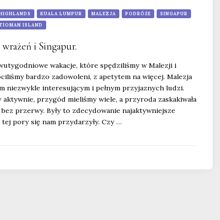
HIGHLANDS
KUALA LUMPUR
MALEZJA
PODRÓŻE
SINGAPUR
TIOMAN ISLAND
 wrażeń i Singapur.
wutygodniowe wakacje, które spędziliśmy w Malezji i
ciliśmy bardzo zadowoleni, z apetytem na więcej. Malezja
em niezwykle interesującym i pełnym przyjaznych ludzi.
 aktywnie, przygód mieliśmy wiele, a przyroda zaskakiwała
s bez przerwy. Były to zdecydowanie najaktywniejsze
o tej pory się nam przydarzyły. Czy …