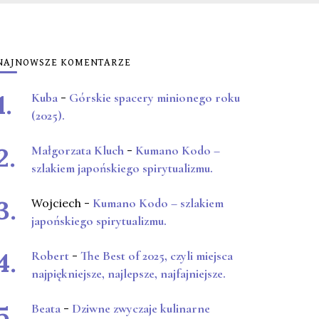
NAJNOWSZE KOMENTARZE
Kuba
-
Górskie spacery minionego roku
(2025).
Małgorzata Kluch
-
Kumano Kodo –
szlakiem japońskiego spirytualizmu.
Wojciech
-
Kumano Kodo – szlakiem
japońskiego spirytualizmu.
Robert
-
The Best of 2025, czyli miejsca
najpiękniejsze, najlepsze, najfajniejsze.
Beata
-
Dziwne zwyczaje kulinarne