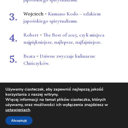
Wojciech
-
Kumano Kodo – szlakiem
japońskiego spirytualizmu.
Robert
-
The Best of 2025, czyli miejsca
najpiękniejsze, najlepsze, najfajniejsze.
Beata
-
Dziwne zwyczaje kulinarne
Chińczyków.
Używamy ciasteczek, aby zapewnić najlepszą jakość
korzystania z naszej witryny.
Więcej informacji na temat plików ciasteczka, których
używamy, oraz możliwości ich wyłączenia znajdziesz w
ustawieniach
.
© prawa autorskie2026
Wyśrodkowani.pl
. Wszelkie prawa
zastrzeżone.
Dziennik z podróży | Stworzony przez
Blossom
Themes
. Wspierany przez
WordPress
. .
Akceptuję