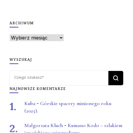
ARCHIWUM
Archiwum
WYSZUKAJ
Szukasz
czegoś?
NAJNOWSZE KOMENTARZE
Kuba
-
Górskie spacery minionego roku
(2025).
Małgorzata Kluch
-
Kumano Kodo – szlakiem
japońskiego spirytualizmu.