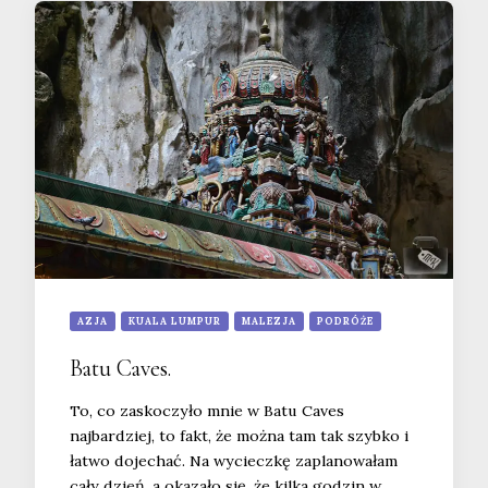
AZJA
KUALA LUMPUR
MALEZJA
PODRÓŻE
Batu Caves.
To, co zaskoczyło mnie w Batu Caves
najbardziej, to fakt, że można tam tak szybko i
łatwo dojechać. Na wycieczkę zaplanowałam
cały dzień, a okazało się, że kilka godzin w