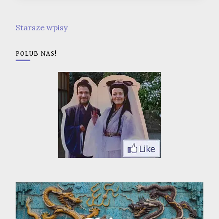
Nawigacja
Starsze wpisy
po
wpisach
POLUB NAS!