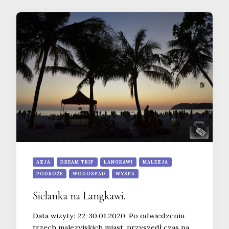
AZJA
DREAM TRIP
LANGKAWI
MALEZJA
PODRÓŻE
WODOSPAD
WYSPA
Sielanka na Langkawi.
Data wizyty: 22-30.01.2020. Po odwiedzeniu
trzech malezyjskich miast, przyszedł czas na