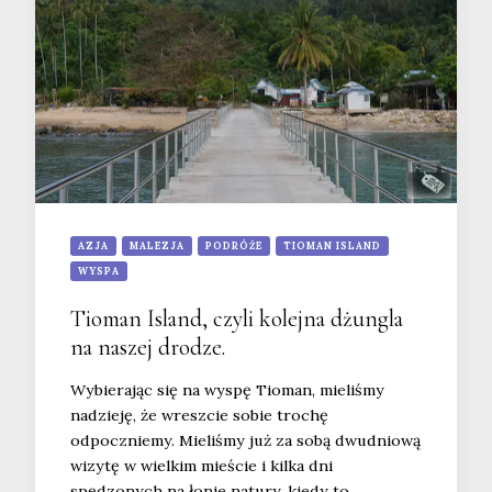
AZJA
MALEZJA
PODRÓŻE
TIOMAN ISLAND
WYSPA
Tioman Island, czyli kolejna dżungla
na naszej drodze.
Wybierając się na wyspę Tioman, mieliśmy
nadzieję, że wreszcie sobie trochę
odpoczniemy. Mieliśmy już za sobą dwudniową
wizytę w wielkim mieście i kilka dni
spędzonych na łonie natury, kiedy to