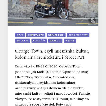
AZJA
CMENTARZE
DREAM TRIP
GEORGE TOWN
MALEZJA
PODRÓŻE
UNESCO
WYSPA
George Town, czyli mieszanka kultur,
kolonialna architektura i Street Art.
Data wizyty: 18-22.01.2020. George Town,
podobnie jak Melaka, zostało wpisane na listę
UNESCO w 2008 roku. Oba miasta są
doskonałymi przykładami kolonialnej
architektury w Azji i domem dla niezwykłej
mieszanki kultur, religii i narodowości. Tak się
złożyło, że w styczniu 2020 roku, mieliśmy do
przebycia spory kawałek Półwyspu