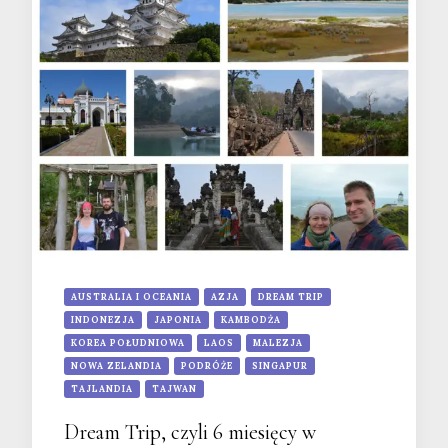
AUSTRALIA I OCEANIA
AZJA
DREAM TRIP
INDONEZJA
JAPONIA
KAMBODŻA
KOREA POŁUDNIOWA
LAOS
MALEZJA
NOWA ZELANDIA
PODRÓŻE
SINGAPUR
TAJLANDIA
TAJWAN
Dream Trip, czyli 6 miesięcy w