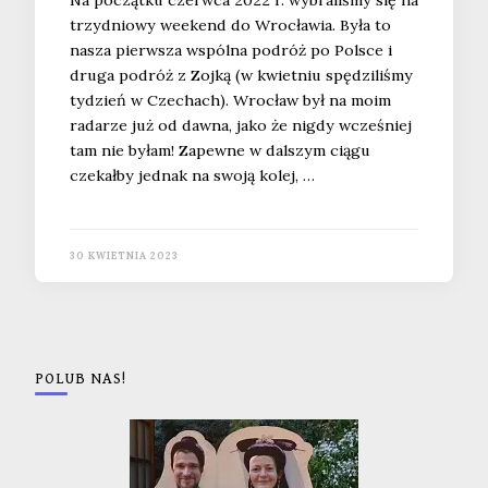
Na początku czerwca 2022 r. wybraliśmy się na
trzydniowy weekend do Wrocławia. Była to
nasza pierwsza wspólna podróż po Polsce i
druga podróż z Zojką (w kwietniu spędziliśmy
tydzień w Czechach). Wrocław był na moim
radarze już od dawna, jako że nigdy wcześniej
tam nie byłam! Zapewne w dalszym ciągu
czekałby jednak na swoją kolej, …
30 KWIETNIA 2023
POLUB NAS!