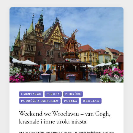
CMENTARZE
EUROPA
PODRÓŻE
PODRÓŻE Z DZIECKIEM
POLSKA
WROCŁAW
Weekend we Wrocławiu – van Gogh,
krasnale i inne uroki miasta.