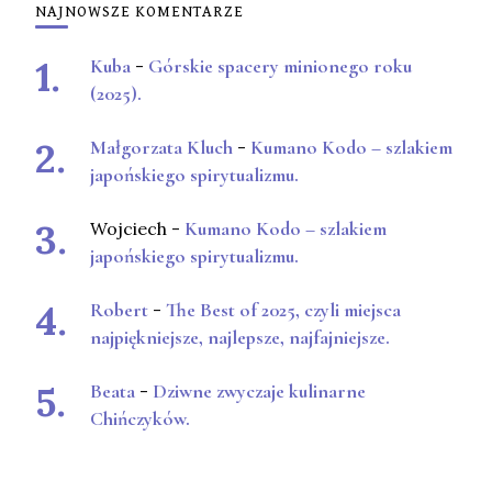
NAJNOWSZE KOMENTARZE
Kuba
-
Górskie spacery minionego roku
(2025).
Małgorzata Kluch
-
Kumano Kodo – szlakiem
japońskiego spirytualizmu.
Wojciech
-
Kumano Kodo – szlakiem
japońskiego spirytualizmu.
Robert
-
The Best of 2025, czyli miejsca
najpiękniejsze, najlepsze, najfajniejsze.
Beata
-
Dziwne zwyczaje kulinarne
Chińczyków.