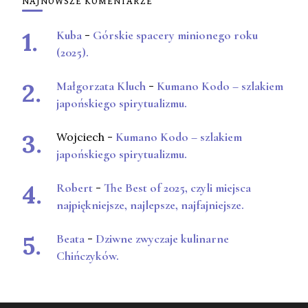
NAJNOWSZE KOMENTARZE
Kuba
-
Górskie spacery minionego roku
(2025).
Małgorzata Kluch
-
Kumano Kodo – szlakiem
japońskiego spirytualizmu.
Wojciech
-
Kumano Kodo – szlakiem
japońskiego spirytualizmu.
Robert
-
The Best of 2025, czyli miejsca
najpiękniejsze, najlepsze, najfajniejsze.
Beata
-
Dziwne zwyczaje kulinarne
Chińczyków.