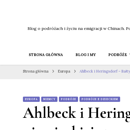
Blog o podróżach i życiu na emigracji w Chinach. P
STRONA GŁÓWNA
BLOG I MY
PODRÓŻE
Strona główna
Europa
Ahlbeck i Heringsdorf – Bałty
EUROPA
NIEMCY
PODRÓŻE
PODRÓŻE Z DZIECKIEM
Ahlbeck i Hering