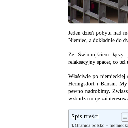
Jeden dzień pobytu nad m
Niemiec, a dokładnie do d
Ze Świnoujściem łączy 
relaksacyjny spacer, co też
Właściwie po niemieckiej s
Heringsdorf i Bansin. My
pewno nadrobimy. Zwłaszcz
wzbudza moje zainteresowa
Spis treści
Granica polsko – niemiecka