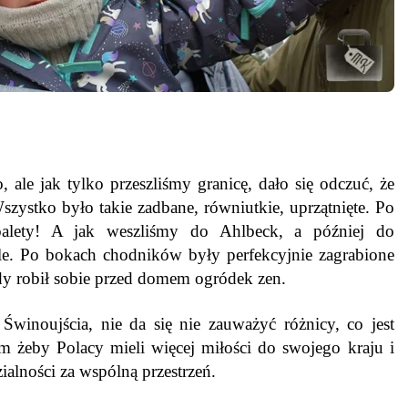
 ale jak tylko przeszliśmy granicę, dało się odczuć, że
zystko było takie zadbane, równiutkie, uprzątnięte. Po
alety! A jak weszliśmy do Ahlbeck, a później do
le. Po bokach chodników były perfekcyjnie zagrabione
żdy robił sobie przed domem ogródek zen.
winoujścia, nie da się nie zauważyć różnicy, co jest
m żeby Polacy mieli więcej miłości do swojego kraju i
ialności za wspólną przestrzeń.