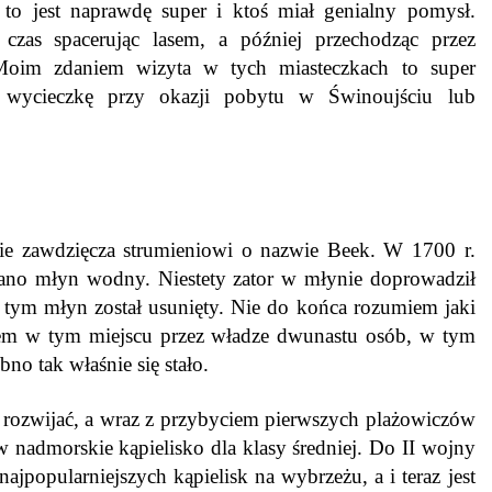
o jest naprawdę super i ktoś miał genialny pomysł.
czas spacerując lasem, a później przechodząc przez
Moim zdaniem wizyta w tych miasteczkach to super
wycieczkę przy okazji pobytu w Świnoujściu lub
e zawdzięcza strumieniowi o nazwie Beek. W 1700 r.
no młyn wodny. Niestety zator w młynie doprowadził
tym młyn został usunięty. Nie do końca rozumiem jaki
iem w tym miejscu przez władze dwunastu osób, w tym
no tak właśnie się stało.
ę rozwijać, a wraz z przybyciem pierwszych plażowiczów
 w nadmorskie kąpielisko dla klasy średniej. Do II wojny
ajpopularniejszych kąpielisk na wybrzeżu, a i teraz jest