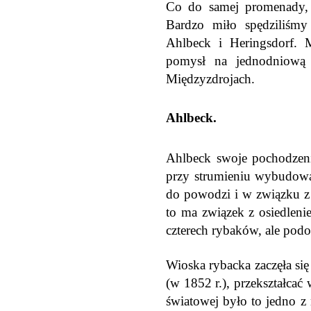
Co do samej promenady, t
Bardzo miło spędziliśmy 
Ahlbeck i Heringsdorf. 
pomysł na jednodniową 
Międzyzdrojach.
Ahlbeck.
Ahlbeck swoje pochodzeni
przy strumieniu wybudowa
do powodzi i w związku z 
to ma związek z osiedlen
czterech rybaków, ale podob
Wioska rybacka zaczęła si
(w 1852 r.), przekształcać
światowej było to jedno z n