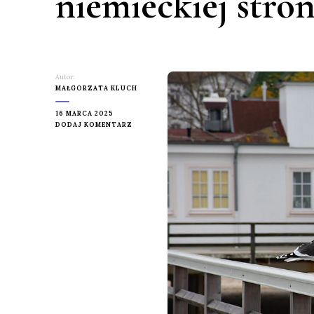
niemieckiej stron
Autor:
MAŁGORZATA KLUCH
16 MARCA 2025
DO
DODAJ KOMENTARZ
AHLBECK
I
HERINGSDORF
–
BAŁTYK
PO
NIEMIECKIEJ
STRONIE.