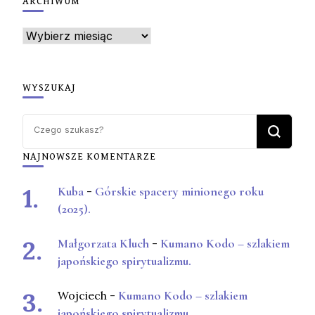
ARCHIWUM
Archiwum
WYSZUKAJ
Szukasz
czegoś?
NAJNOWSZE KOMENTARZE
Kuba
-
Górskie spacery minionego roku
(2025).
Małgorzata Kluch
-
Kumano Kodo – szlakiem
japońskiego spirytualizmu.
Wojciech
-
Kumano Kodo – szlakiem
japońskiego spirytualizmu.