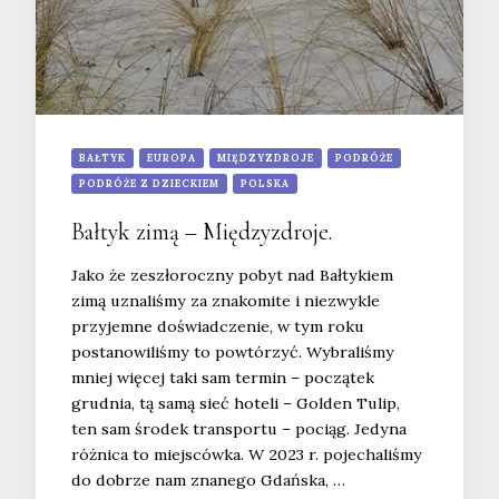
BAŁTYK
EUROPA
MIĘDZYZDROJE
PODRÓŻE
PODRÓŻE Z DZIECKIEM
POLSKA
Bałtyk zimą – Międzyzdroje.
Jako że zeszłoroczny pobyt nad Bałtykiem
zimą uznaliśmy za znakomite i niezwykle
przyjemne doświadczenie, w tym roku
postanowiliśmy to powtórzyć. Wybraliśmy
mniej więcej taki sam termin – początek
grudnia, tą samą sieć hoteli – Golden Tulip,
ten sam środek transportu – pociąg. Jedyna
różnica to miejscówka. W 2023 r. pojechaliśmy
do dobrze nam znanego Gdańska, …